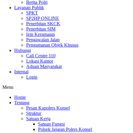
Berita Polri
Layanan Publik
SPKT
SP2HP ONLINE
Penerbitan SKCK
Penerbitan SIM
Izin Keramaian
Pengawalan Jalan
Pengamanan Objek Khusus
Hubungi
Call Centre 110
Lokasi Kantor
Aduan Masyarakat
Internal
Login
Menu
Home
Tentang
Pesan Kapolres Konsel
Struktur
Satuan Kerja
Satuan Fungsi
Polsek Jajaran Polres Konsel