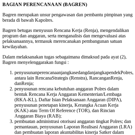
BAGIAN PERENCANAAN (BAGREN)
Bagren merupakan unsur pengawasan dan pembantu pimpinan yang
berada di bawah Kapolres.
Bagren betugas menyusun Rencana Kerja (Renja), mengendalikan
program dan anggaran, serta menganalisis dan mengevaluasi atas
pelaksanaannya, termasuk merencanakan pembangunan satuan
kewilayahan.
Dalam melaksanakan tugas sebagaimana dimaksud pada ayat (2),
Bagren menyelenggarakan fungsi :
penyusunanperencanaanjangkasedangdanjangkapendekPolres,
antara lain RencanaStrategis (Renstra), RancanganRenja,
danRenja;
penyusunan rencana kebutuhan anggaran Polres dalam
bentuk Rencana Kerja Anggaran Kementerian/Lembaga
(RKA-KL), Daftar Isian Pelaksanaan Anggaran (DIPA),
penyusunan penetapan kinerja, Kerangka Acuan Kerja
(KAK) atau Term Of Reference (TOR), dan Rincian
Anggaran Biaya (RAB);
pembuatan administrasi otorisasi anggaran tingkat Polres; dan
pemantauan, penyusunan Laporan Realisasi Anggaran (LRA)
dan pembuatan laporan akuntabilitas kinerja Satker dalam