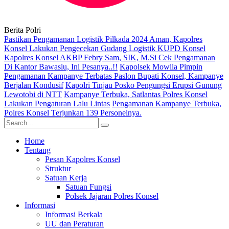
Berita Polri
Pastikan Pengamanan Logistik Pilkada 2024 Aman, Kapolres
Konsel Lakukan Pengecekan Gudang Logistik KUPD Konsel
Kapolres Konsel AKBP Febry Sam, SIK, M.Si Cek Pengamanan
Di Kantor Bawaslu, Ini Pesanya..!!
Kapolsek Mowila Pimpin
Pengamanan Kampanye Terbatas Paslon Bupati Konsel, Kampanye
Berjalan Kondusif
Kapolri Tinjau Posko Pengungsi Erupsi Gunung
Lewotobi di NTT
Kampanye Terbuka, Satlantas Polres Konsel
Lakukan Pengaturan Lalu Lintas
Pengamanan Kampanye Terbuka,
Polres Konsel Terjunkan 139 Personelnya.
Home
Tentang
Pesan Kapolres Konsel
Struktur
Satuan Kerja
Satuan Fungsi
Polsek Jajaran Polres Konsel
Informasi
Informasi Berkala
UU dan Peraturan