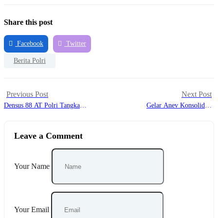
Share this post
Facebook
Twitter
Berita Polri
Previous Post
Next Post
Densus 88 AT Polri Tangkap
Gelar Anev Konsolidasi,
Tiga Terduga Teroris Anshor
Divisi Humas Polri Perkuat
Daulah Jateng
SDM dan Kolaborasi dengan
Leave a Comment
Media Massa
Your Name
Your Email