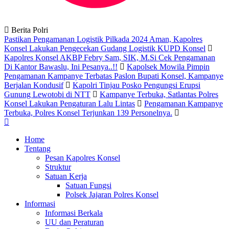
Berita Polri
Pastikan Pengamanan Logistik Pilkada 2024 Aman, Kapolres
Konsel Lakukan Pengecekan Gudang Logistik KUPD Konsel
Kapolres Konsel AKBP Febry Sam, SIK, M.Si Cek Pengamanan
Di Kantor Bawaslu, Ini Pesanya..!!
Kapolsek Mowila Pimpin
Pengamanan Kampanye Terbatas Paslon Bupati Konsel, Kampanye
Berjalan Kondusif
Kapolri Tinjau Posko Pengungsi Erupsi
Gunung Lewotobi di NTT
Kampanye Terbuka, Satlantas Polres
Konsel Lakukan Pengaturan Lalu Lintas
Pengamanan Kampanye
Terbuka, Polres Konsel Terjunkan 139 Personelnya.
Home
Tentang
Pesan Kapolres Konsel
Struktur
Satuan Kerja
Satuan Fungsi
Polsek Jajaran Polres Konsel
Informasi
Informasi Berkala
UU dan Peraturan