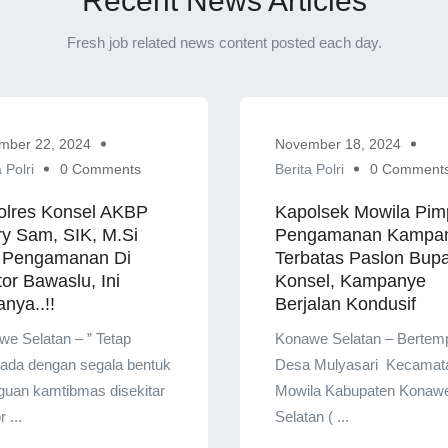
Recent News Articles
Fresh job related news content posted each day.
mber 22, 2024
November 18, 2024
 Polri
0 Comments
Berita Polri
0 Comment
olres Konsel AKBP
Kapolsek Mowila Pim
y Sam, SIK, M.Si
Pengamanan Kampa
 Pengamanan Di
Terbatas Paslon Bupa
or Bawaslu, Ini
Konsel, Kampanye
nya..!!
Berjalan Kondusif
e Selatan – ” Tetap
Konawe Selatan – Bertemp
ada dengan segala bentuk
Desa Mulyasari Kecamat
guan kamtibmas disekitar
Mowila Kabupaten Konaw
 ...
Selatan ( ...