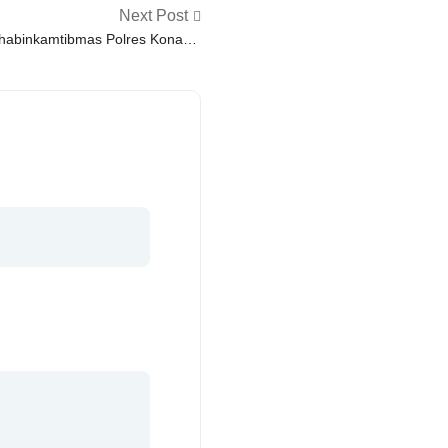
Next Post
Bhabinkamtibmas Polres Konawe
an Buka Layanan Aduan Keliling