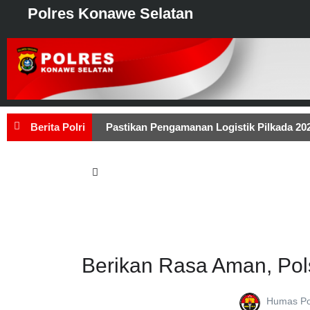
Polres Konawe Selatan
Berita Polri
Pastikan Pengamanan Logistik Pilkada 2
M.Si Cek Pengamanan Di Kantor Bawaslu, Ini
Kondusif
Kapolri Tinjau Posko Peng
Pengamanan Kampanye Terbuka, Polres 
Berikan Rasa Aman, Pol
Humas Po