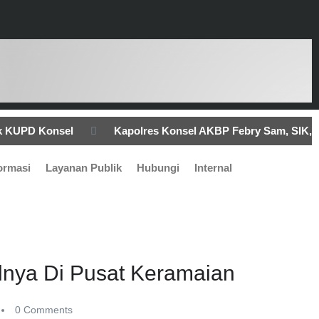
ik KUPD Konsel
Kapolres Konsel AKBP Febry Sam, SIK,
nye Terbatas Paslon Bupati Konsel, Kampanye Berjalan
ormasi
Layanan Publik
Hubungi
Internal
 Satlantas Polres Konsel Lakukan Pengaturan Lalu Lintas
lnya Di Pusat Keramaian
0 Comments