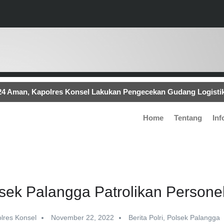
024 Aman, Kapolres Konsel Lakukan Pengecekan Gudang Logist
 Pesanya..!!
Kapolsek Mowila Pimpin Pengamanan Kampa
Home
Tentang
Inf
ungsi Erupsi Gunung Lewotobi di NTT
Kampanye Terbuka,
Konsel Terjunkan 139 Personelnya.
sek Palangga Patrolikan Persone
lres Konsel
November 22, 2022
Berita Polri
,
Polsek Palangga