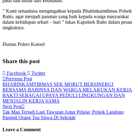
pada saat diluar dari kedinasan.
” Kami senantiasa mengingatkan kepada Bhabinkamtibmas Polsek
Baito, agar menjadi panutan yang baik kepada warga masyarakat
dalam kehidupan sehari – hari ” tukas Kapolsek Baito dalam pesan
singkatnya.
Humas Polres Konsel
Share this post
Facebook
Twitter
Previous Post
BHABINKAMTIBMAS SEK MORUT BERSINERGI
BERSAMA BABINSA DAN WARGA MELAKUKAN KERJA
BAKTI SEBAGAI UPAYA PEDULI LINGKUNGAN DAN
MENJALIN KERJA SAMA
Next Post
Tak Mau Terjadi Lagi Tawuran Antar Pelajar, Polsek Landono
Panggil Orang Tua Siswa Di Sekolah
Leave a Comment