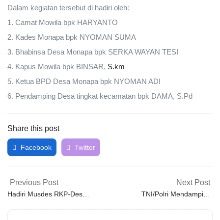
Dalam kegiatan tersebut di hadiri oleh:
1. Camat Mowila bpk HARYANTO
2. Kades Monapa bpk NYOMAN SUMA
3. Bhabinsa Desa Monapa bpk SERKA WAYAN TESI
4. Kapus Mowila bpk BINSAR,
S.km
5. Ketua BPD Desa Monapa bpk NYOMAN ADI
6. Pendamping Desa tingkat kecamatan bpk DAMA, S.Pd
Share this post
Facebook
Twitter
Previous Post
Next Post
Hadiri Musdes RKP-Des
TNI/Polri Mendampingi
2023, Wakapolsek Angata
Penyaluran BLT-DD di
Menyampaikan Pesan
Desa Binaan.