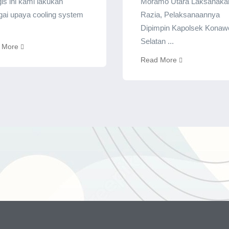
gis ini kami lakukan
Moramo Utara Laksanaka
gai upaya cooling system
Razia, Pelaksanaannya
Dipimpin Kapolsek Konaw
Selatan ...
 More
Read More