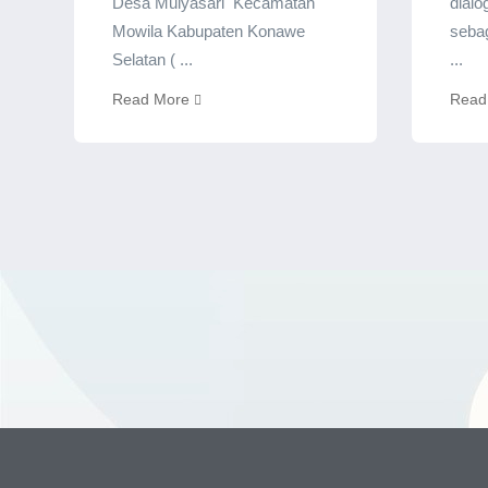
Desa Mulyasari Kecamatan
dialo
Mowila Kabupaten Konawe
seba
Selatan ( ...
...
Read More
Read