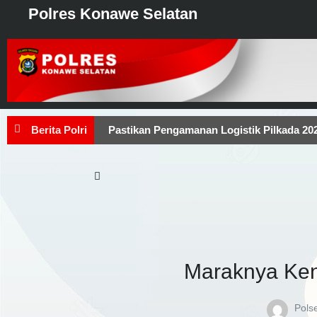
Polres Konawe Selatan
Berita Polri
Pastikan Pengamanan Logistik Pilkada 2
M.Si Cek Pengamanan Di Kantor Bawaslu, Ini
Kondusif
Kapolri Tinjau Posko Peng
Pengamanan Kampanye Terbuka, Polres 
Maraknya Ken
Pols