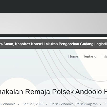
024 Aman, Kapolres Konsel Lakukan Pengecekan Gudang Logist
 Pesanya..!!
Kapolsek Mowila Pimpin Pengamanan Kampa
Home
Tentang
Inf
ungsi Erupsi Gunung Lewotobi di NTT
Kampanye Terbuka,
Konsel Terjunkan 139 Personelnya.
akalan Remaja Polsek Andoolo
ek Andoolo
April 27, 2023
Polsek Andoolo
,
Polsek Jajaran
0