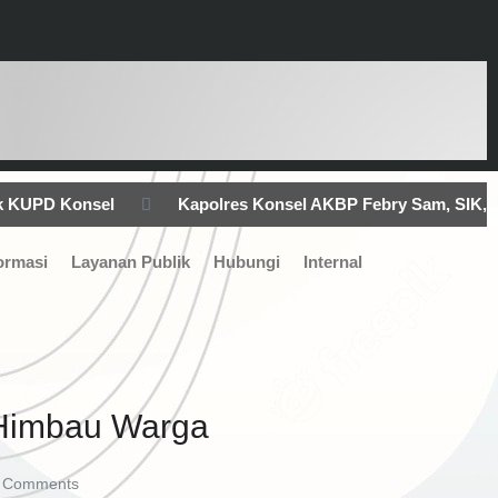
ik KUPD Konsel
Kapolres Konsel AKBP Febry Sam, SIK,
nye Terbatas Paslon Bupati Konsel, Kampanye Berjalan
ormasi
Layanan Publik
Hubungi
Internal
 Satlantas Polres Konsel Lakukan Pengaturan Lalu Lintas
 Himbau Warga
 Comments