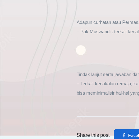
Adapun curhatan atau Permasa
– Pak Muswandi : terkait kena
Tindak lanjut serta jawaban da
– Terkait kenakalan remaja, 
bisa meminimalisir hal-hal yang
Share this post
Face