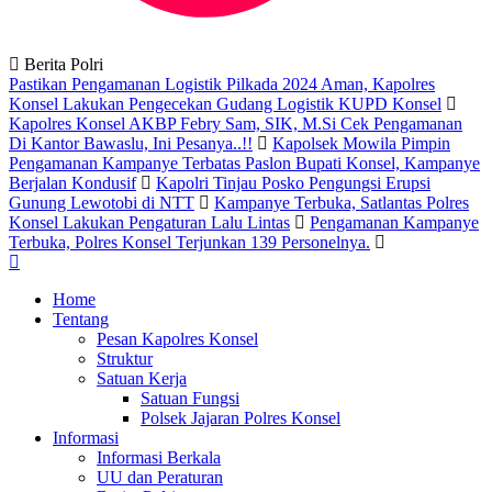
Berita Polri
Pastikan Pengamanan Logistik Pilkada 2024 Aman, Kapolres
Konsel Lakukan Pengecekan Gudang Logistik KUPD Konsel
Kapolres Konsel AKBP Febry Sam, SIK, M.Si Cek Pengamanan
Di Kantor Bawaslu, Ini Pesanya..!!
Kapolsek Mowila Pimpin
Pengamanan Kampanye Terbatas Paslon Bupati Konsel, Kampanye
Berjalan Kondusif
Kapolri Tinjau Posko Pengungsi Erupsi
Gunung Lewotobi di NTT
Kampanye Terbuka, Satlantas Polres
Konsel Lakukan Pengaturan Lalu Lintas
Pengamanan Kampanye
Terbuka, Polres Konsel Terjunkan 139 Personelnya.
Home
Tentang
Pesan Kapolres Konsel
Struktur
Satuan Kerja
Satuan Fungsi
Polsek Jajaran Polres Konsel
Informasi
Informasi Berkala
UU dan Peraturan