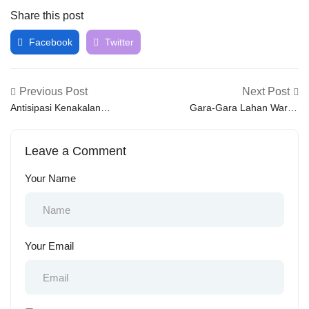
Share this post
Facebook
Twitter
Previous Post
Next Post
Antisipasi Kenakalan
Gara-Gara Lahan Warga
Remaja Polsek Andoolo
Berselisih, Ini Yang
Berpatroli
Dilakukan Polsek Andoolo
Leave a Comment
Your Name
Your Email